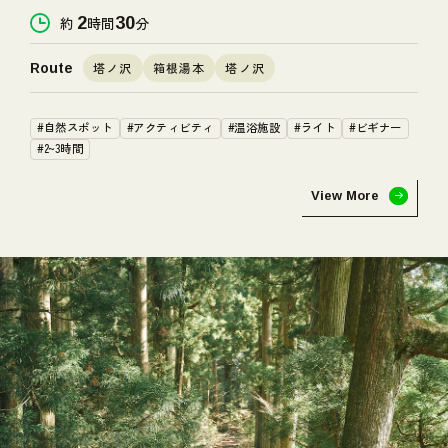
ような景色が待っていた。
約
2
時間
30
分
塔ノ沢
箱根湯本
塔ノ沢
Route
#自然スポット
#アクティビティ
#温浴施設
#ライト
#ビギナー
#2~3時間
View More