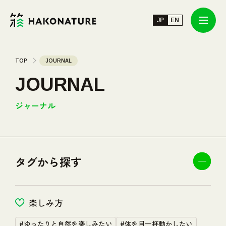
JP
JP
EN
EN
JOURNAL
TOP
JOURNAL
JOURNAL
TOUR/EVENT
ジャーナル
SPOT
タグから探す
ABOUT
INFORMATION
楽しみ方
#ゆったりと自然を楽しみたい
#体を目一杯動かしたい