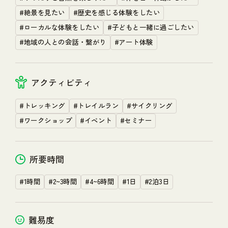
MEMBERS
#絶景を見たい
#歴史を感じる体験をしたい
#ローカルな体験をしたい
#子どもと一緒に過ごしたい
NEWS
#地域の人との会話・繋がり
#アート体験
アクティビティ
FAQ & CONTACT
関連リンク
プライバシーポリシー
小田急電鉄 HP
#トレッキング
#トレイルラン
#サイクリング
#ワークショップ
#イベント
#セミナー
Copyright © HAKONATURE All Rights Reserved.
所要時間
#1時間
#2~3時間
#4~6時間
#1日
#2泊3日
難易度