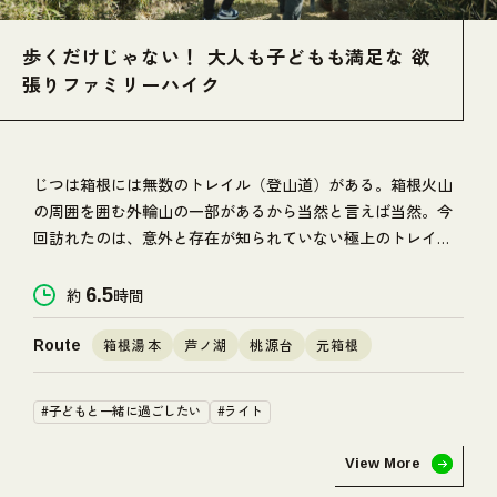
歩くだけじゃない！ 大人も子どもも満足な 欲
張りファミリーハイク
じつは箱根には無数のトレイル（登山道）がある。箱根火山
の周囲を囲む外輪山の一部があるから当然と言えば当然。今
回訪れたのは、意外と存在が知られていない極上のトレイ
ル。歩くだけでは物足りない？ 大丈夫。道中には大人も子
供も飽きさせない、ちょっとしたサプライズも準備済みのよ
約
6.5
時間
うだ。
箱根湯本
芦ノ湖
桃源台
元箱根
Route
#子どもと一緒に過ごしたい
#ライト
View More