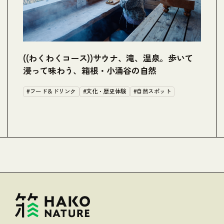
箱
((わくわくコース))サウナ、滝、温泉。歩いて
(
浸って味わう、箱根・小涌谷の自然
が
#フード＆ドリンク
#文化・歴史体験
#自然スポット
#
#