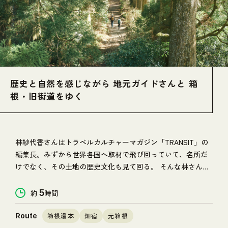
歴史と自然を感じながら 地元ガイドさんと 箱
根・旧街道をゆく
林紗代香さんはトラベルカルチャーマガジン「TRANSIT」の
編集長。みずから世界各国へ取材で飛び回っていて、名所だ
けでなく、その土地の歴史文化も見て回る。 そんな林さんが
昨年から東京と箱根の二拠点生活を開始。 箱根の自然に惹か
れたという林さんが、箱根出身のガイド金子森さんの案内
約
5
時間
で、歴史と文化の詰まった旧街道を行く。
箱根湯本
畑宿
元箱根
Route