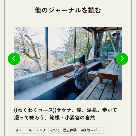
他のジャーナルを読む
箱
((わくわくコース))サウナ、滝、温泉。歩いて
(
浸って味わう、箱根・小涌谷の自然
が
#フード＆ドリンク
#文化・歴史体験
#自然スポット
#