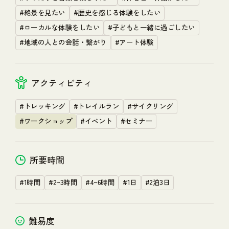
MEMBERS
#絶景を見たい
#歴史を感じる体験をしたい
#ローカルな体験をしたい
#子どもと一緒に過ごしたい
NEWS
#地域の人との会話・繋がり
#アート体験
アクティビティ
FAQ & CONTACT
関連リンク
プライバシーポリシー
小田急電鉄 HP
#トレッキング
#トレイルラン
#サイクリング
#ワークショップ
#イベント
#セミナー
Copyright © HAKONATURE All Rights Reserved.
所要時間
#1時間
#2~3時間
#4~6時間
#1日
#2泊3日
難易度