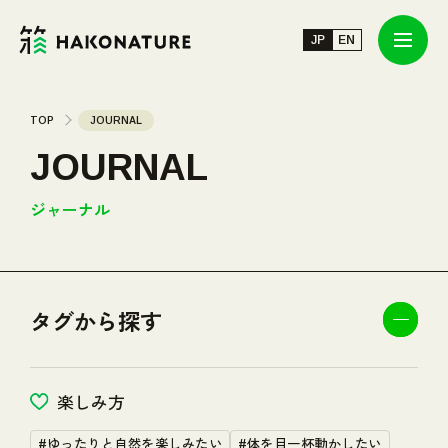
JP
JP
EN
EN
JOURNAL
TOP
JOURNAL
JOURNAL
TOUR/EVENT
ジャーナル
SPOT
タグから探す
ABOUT
INFORMATION
楽しみ方
#ゆったりと自然を楽しみたい
#体を目一杯動かしたい