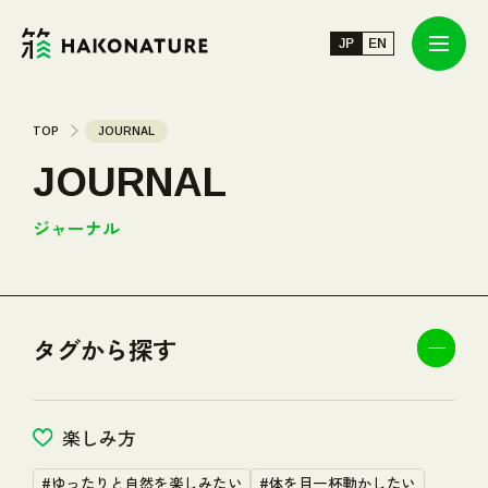
JP
JP
EN
EN
JOURNAL
TOP
JOURNAL
JOURNAL
TOUR/EVENT
ジャーナル
SPOT
タグから探す
ABOUT
INFORMATION
楽しみ方
#ゆったりと自然を楽しみたい
#体を目一杯動かしたい