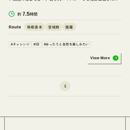
と、奥さまの睦さんがちょっとマイナーなルートで明神ヶ岳
登山を楽しむ。だけじゃなく、下山後には箱根ならではのご
約
7.5
時間
褒美も待ち構えている様子。
箱根湯本
宮城野
強羅
Route
#チャレンジ
#1日
#ゆったりと自然を楽しみたい
View More
1