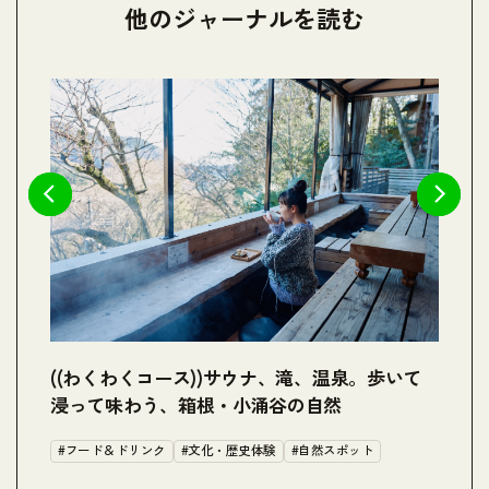
他のジャーナルを読む
箱
((わくわくコース))サウナ、滝、温泉。歩いて
(
浸って味わう、箱根・小涌谷の自然
が
#フード＆ドリンク
#文化・歴史体験
#自然スポット
#
#