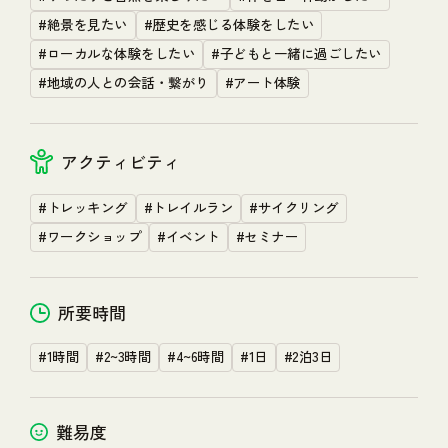
MEMBERS
#絶景を見たい
#歴史を感じる体験をしたい
#ローカルな体験をしたい
#子どもと一緒に過ごしたい
NEWS
#地域の人との会話・繋がり
#アート体験
アクティビティ
FAQ & CONTACT
関連リンク
プライバシーポリシー
小田急電鉄 HP
#トレッキング
#トレイルラン
#サイクリング
#ワークショップ
#イベント
#セミナー
Copyright © HAKONATURE All Rights Reserved.
所要時間
#1時間
#2~3時間
#4~6時間
#1日
#2泊3日
難易度