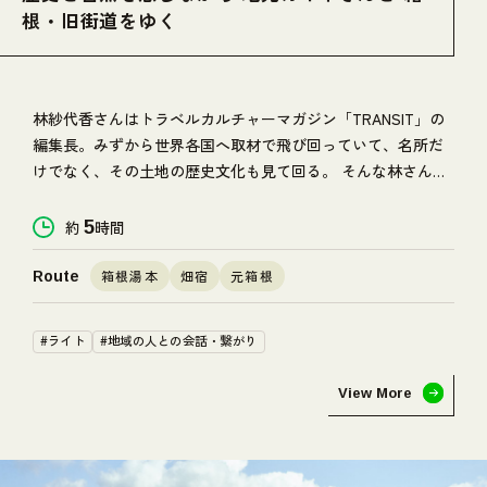
根・旧街道をゆく
林紗代香さんはトラベルカルチャーマガジン「TRANSIT」の
編集長。みずから世界各国へ取材で飛び回っていて、名所だ
けでなく、その土地の歴史文化も見て回る。 そんな林さんが
昨年から東京と箱根の二拠点生活を開始。 箱根の自然に惹か
れたという林さんが、箱根出身のガイド金子森さんの案内
約
5
時間
で、歴史と文化の詰まった旧街道を行く。
箱根湯本
畑宿
元箱根
Route
#ライト
#地域の人との会話・繋がり
View More