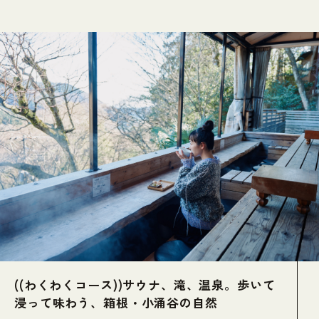
MEMBERS
#絶景を見たい
#歴史を感じる体験をしたい
#ローカルな体験をしたい
#子どもと一緒に過ごしたい
NEWS
#地域の人との会話・繋がり
#アート体験
アクティビティ
FAQ & CONTACT
関連リンク
プライバシーポリシー
小田急電鉄 HP
#トレッキング
#トレイルラン
#サイクリング
#ワークショップ
#イベント
#セミナー
Copyright © HAKONATURE All Rights Reserved.
所要時間
#1時間
#2~3時間
#4~6時間
#1日
#2泊3日
((わくわくコース))サウナ、滝、温泉。歩いて
浸って味わう、箱根・小涌谷の自然
難易度