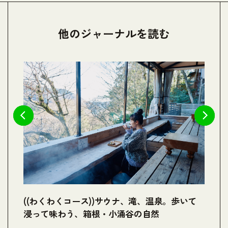
他のジャーナルを読む
箱
((わくわくコース))サウナ、滝、温泉。歩いて
(
浸って味わう、箱根・小涌谷の自然
が