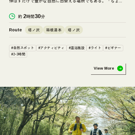
伸ばすだけで豊かな自然に出会える場所でもある。「ちょっ
とそこまで」の感覚で歩いてみると、そこにはまるで秘境の
ような景色が待っていた。
約
2
時間
30
分
塔ノ沢
箱根湯本
塔ノ沢
Route
#自然スポット
#アクティビティ
#温浴施設
#ライト
#ビギナー
#2~3時間
View More