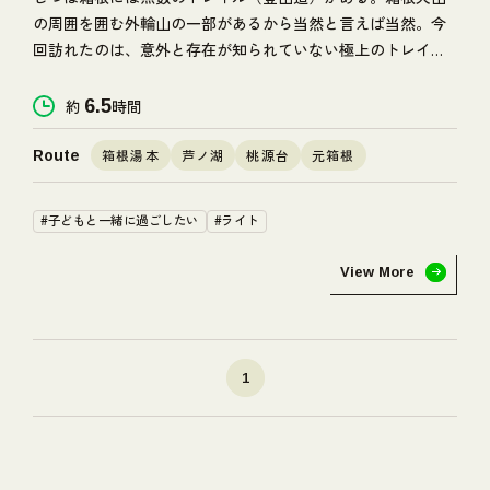
の周囲を囲む外輪山の一部があるから当然と言えば当然。今
回訪れたのは、意外と存在が知られていない極上のトレイ
ル。歩くだけでは物足りない？ 大丈夫。道中には大人も子
供も飽きさせない、ちょっとしたサプライズも準備済みのよ
約
6.5
時間
うだ。
箱根湯本
芦ノ湖
桃源台
元箱根
Route
#子どもと一緒に過ごしたい
#ライト
View More
1