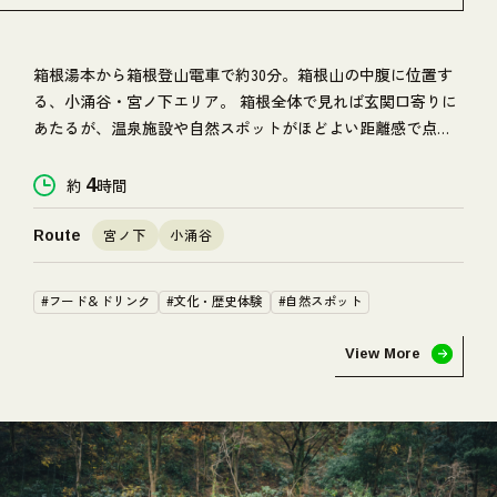
#ビギナー
#ライト
#チャレンジ
#ハード
箱根湯本から箱根登山電車で約30分。箱根山の中腹に位置す
る、小涌谷・宮ノ下エリア。 箱根全体で見れば玄関口寄りに
エリア
あたるが、温泉施設や自然スポットがほどよい距離感で点在
し、気軽に散策を楽しめるエリアだ。 駅から駅までの距離は
#箱根湯本・塔ノ沢・畑宿
#宮ノ下・小涌谷・大平台
およそ30分ほどで、少し歩きたいときにもちょうどいい。 都
約
4
時間
#強羅・宮城野
#仙石原
#芦ノ湖
内で一駅分を歩くのとはまったく違う、自然を全身で味わう
時間が流れている。
宮ノ下
小涌谷
Route
#フード＆ドリンク
#文化・歴史体験
#自然スポット
View More