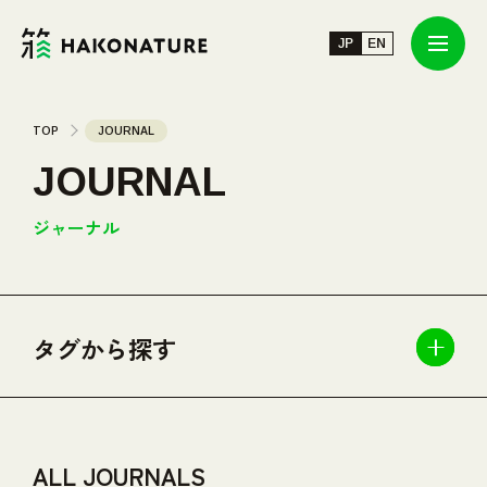
JP
JP
EN
EN
JOURNAL
TOP
JOURNAL
JOURNAL
TOUR/EVENT
ジャーナル
SPOT
タグから探す
ABOUT
INFORMATION
楽しみ方
ALL JOURNALS
#ゆったりと自然を楽しみたい
#体を目一杯動かしたい