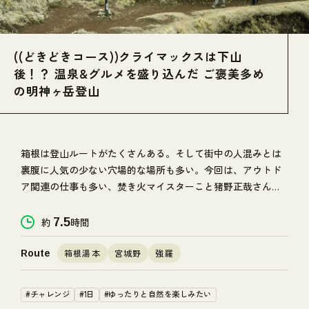
((どきどきコース))クライマックスは下山
後！？ 温泉&グルメを盛り込んだ ご褒美多め
の明神ヶ岳登山
箱根は登山ルートがたくさんある。そして街中の人混みとは
裏腹に人気の少ない穴場的な場所も多い。今回は、アウトド
ア関連の仕事も多い、焚き火マイスターこと猪野正哉さん
と、奥さまの睦さんがちょっとマイナーなルートで明神ヶ岳
登山を楽しむ。だけじゃなく、下山後には箱根ならではのご
約
7.5
時間
褒美も待ち構えている様子。
箱根湯本
宮城野
強羅
Route
#チャレンジ
#1日
#ゆったりと自然を楽しみたい